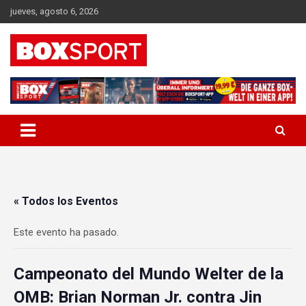
Skip
jueves, agosto 6, 2026
to
content
EUROPAS GRÖSSTES BOX-MAGAZIN
BOXSPORT
« Todos los Eventos
Este evento ha pasado.
Campeonato del Mundo Welter de la
OMB: Brian Norman Jr. contra Jin