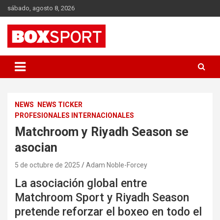
Skip
sábado, agosto 8, 2026
to
content
EUROPAS GRÖSSTES BOX-MAGAZIN
BOXSPORT
NEWS
NEWS TICKER
PROFESIONALES INTERNACIONALES
Matchroom y Riyadh Season se
asocian
5 de octubre de 2025
Adam Noble-Forcey
La asociación global entre
Matchroom Sport y Riyadh Season
pretende reforzar el boxeo en todo el