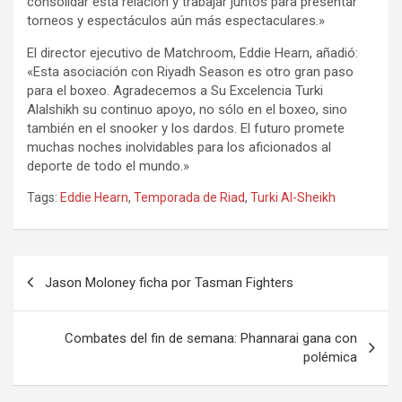
consolidar esta relación y trabajar juntos para presentar
torneos y espectáculos aún más espectaculares.»
El director ejecutivo de Matchroom, Eddie Hearn, añadió:
«Esta asociación con Riyadh Season es otro gran paso
para el boxeo. Agradecemos a Su Excelencia Turki
Alalshikh su continuo apoyo, no sólo en el boxeo, sino
también en el snooker y los dardos. El futuro promete
muchas noches inolvidables para los aficionados al
deporte de todo el mundo.»
Tags:
Eddie Hearn
,
Temporada de Riad
,
Turki Al-Sheikh
Navegación
Jason Moloney ficha por Tasman Fighters
de
entradas
Combates del fin de semana: Phannarai gana con
polémica