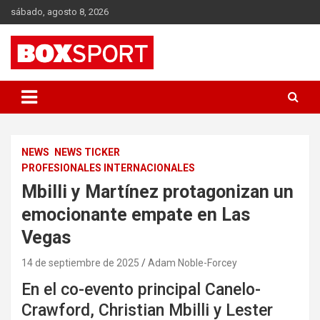
Skip
sábado, agosto 8, 2026
to
content
EUROPAS GRÖSSTES BOX-MAGAZIN
BOXSPORT
NEWS
NEWS TICKER
PROFESIONALES INTERNACIONALES
Mbilli y Martínez protagonizan un
emocionante empate en Las
Vegas
14 de septiembre de 2025
Adam Noble-Forcey
En el co-evento principal Canelo-
Crawford, Christian Mbilli y Lester