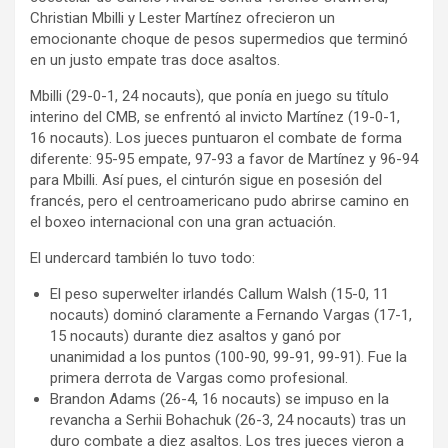
Christian Mbilli y Lester Martínez ofrecieron un
emocionante choque de pesos supermedios que terminó
en un justo empate tras doce asaltos.
Mbilli (29-0-1, 24 nocauts), que ponía en juego su título
interino del CMB, se enfrentó al invicto Martínez (19-0-1,
16 nocauts). Los jueces puntuaron el combate de forma
diferente: 95-95 empate, 97-93 a favor de Martínez y 96-94
para Mbilli. Así pues, el cinturón sigue en posesión del
francés, pero el centroamericano pudo abrirse camino en
el boxeo internacional con una gran actuación.
El undercard también lo tuvo todo:
El peso superwelter irlandés Callum Walsh (15-0, 11
nocauts) dominó claramente a Fernando Vargas (17-1,
15 nocauts) durante diez asaltos y ganó por
unanimidad a los puntos (100-90, 99-91, 99-91). Fue la
primera derrota de Vargas como profesional.
Brandon Adams (26-4, 16 nocauts) se impuso en la
revancha a Serhii Bohachuk (26-3, 24 nocauts) tras un
duro combate a diez asaltos. Los tres jueces vieron a