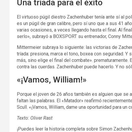
Una tríada para el éxito
El virtuoso púgil diestro Zachenhuber tenía ante sí al p
es un púgil de gran calibre, pero sí uno que a sus 41 añ
varias ocasiones, a veces llegando hasta el final. Al fin
serlo», subrayó a BOXSPORT su entrenador, Conny Mitte
Mittermeier subraya lo siguiente: las victorias de Zach
tríada: presiona, marca el tono, boxea con seguridad. Y
más, sino elige el final del combate». prematuramente
contra las cuerdas. Zachenhuber puede hacerlo. Y no sól
«¡Vamos, William!»
Porque el joven de 26 años también es alguien que se atre
faltan las palabras. El «Matador» reafirmó recientemente
Scull. «¡Vamos, William, dame una oportunidad para un
Texto: Oliver Rast
¡Puedes leer la historia completa sobre Simon Zachen