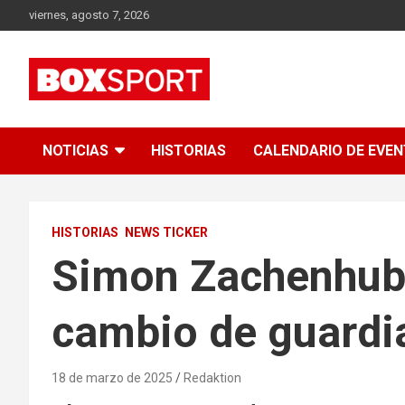
Skip
viernes, agosto 7, 2026
to
content
EUROPAS GRÖSSTES BOX-MAGAZIN
BOXSPORT
NOTICIAS
HISTORIAS
CALENDARIO DE EVE
HISTORIAS
NEWS TICKER
Simon Zachenhuber
cambio de guardi
18 de marzo de 2025
Redaktion