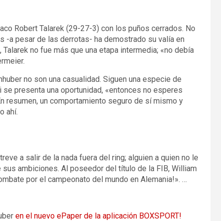
olaco Robert Talarek (29-27-3) con los puños cerrados. No
os -a pesar de las derrotas- ha demostrado su valía en
al, Talarek no fue más que una etapa intermedia; «no debía
rmeier.
enhuber no son una casualidad. Siguen una especie de
 si se presenta una oportunidad, «entonces no esperes
. En resumen, un comportamiento seguro de sí mismo y
o ahí.
ve a salir de la nada fuera del ring; alguien a quien no le
 sus ambiciones. Al poseedor del título de la FIB, William
 combate por el campeonato del mundo en Alemania!». …
huber
en el nuevo ePaper de la aplicación BOXSPORT!