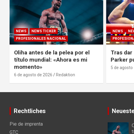
NEWS
NEWS TICKER
NEWS
NE
PROFESIONALES NACIONAL
PROFESION
Oliha antes de la pelea por el
Tras dar 
título mundial: «Ahora es mi
Parker p
momento»
5 de agosto
6 de agosto de 2026
Redaktion
Rechtliches
Neueste
Pie de imprenta
O
t
GTC