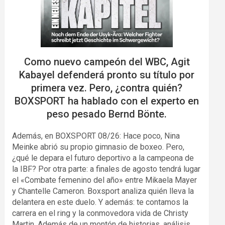
Como nuevo campeón del WBC, Agit
Kabayel defenderá pronto su título por
primera vez. Pero, ¿contra quién?
BOXSPORT ha hablado con el experto en
peso pesado Bernd Bönte.
Además, en BOXSPORT 08/26: Hace poco, Nina
Meinke abrió su propio gimnasio de boxeo. Pero,
¿qué le depara el futuro deportivo a la campeona de
la IBF? Por otra parte: a finales de agosto tendrá lugar
el «Combate femenino del año» entre Mikaela Mayer
y Chantelle Cameron. Boxsport analiza quién lleva la
delantera en este duelo. Y además: te contamos la
carrera en el ring y la conmovedora vida de Christy
Martin. Además de un montón de historias, análisis,