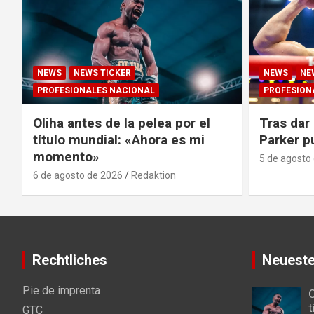
NEWS
NEWS TICKER
NEWS
NE
PROFESIONALES NACIONAL
PROFESION
Oliha antes de la pelea por el
Tras dar 
título mundial: «Ahora es mi
Parker p
momento»
5 de agosto
6 de agosto de 2026
Redaktion
Rechtliches
Neueste
Pie de imprenta
O
t
GTC