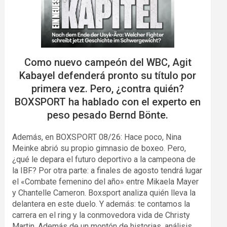
Como nuevo campeón del WBC, Agit
Kabayel defenderá pronto su título por
primera vez. Pero, ¿contra quién?
BOXSPORT ha hablado con el experto en
peso pesado Bernd Bönte.
Además, en BOXSPORT 08/26: Hace poco, Nina
Meinke abrió su propio gimnasio de boxeo. Pero,
¿qué le depara el futuro deportivo a la campeona de
la IBF? Por otra parte: a finales de agosto tendrá lugar
el «Combate femenino del año» entre Mikaela Mayer
y Chantelle Cameron. Boxsport analiza quién lleva la
delantera en este duelo. Y además: te contamos la
carrera en el ring y la conmovedora vida de Christy
Martin. Además de un montón de historias, análisis,