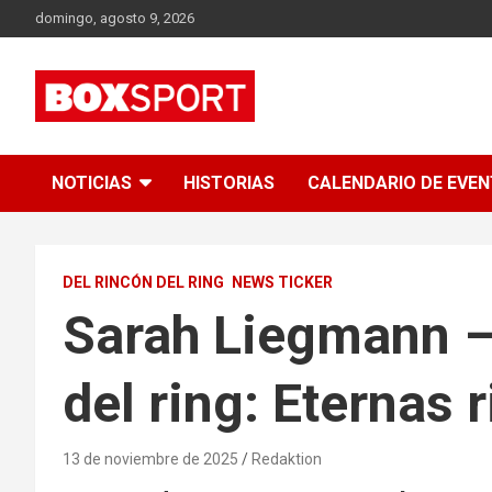
Skip
domingo, agosto 9, 2026
to
content
EUROPAS GRÖSSTES BOX-MAGAZIN
BOXSPORT
NOTICIAS
HISTORIAS
CALENDARIO DE EVE
DEL RINCÓN DEL RING
NEWS TICKER
Sarah Liegmann –
del ring: Eternas r
13 de noviembre de 2025
Redaktion