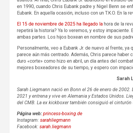
en 1990, cuando Chris Eubank padre y Nigel Benn se enfr
Eubank. En aquella ocasión, incluso con un T.K.O. En la
El 15 de noviembre de 2025 ha llegado la
hora de la rev
repetirá la historia? Ya lo veremos, y estoy impaciente
ambas partes. Los hijos boxean en nombre de sus padre
Personalmente, veo a Eubank Jr. de nuevo al frente, ya
parece aún más centrado. Además, Chris parece haber co
duro «corte» como hizo en abril, un día antes del comba
mejores boxeadores de su tiempo, y espero con impacie
Sarah 
Sarah Liegmann nació en Bonn el 26 de enero de 2002.
2021 y entrena y vive en Alemania y Estados Unidos. Lie
del CMB. La ex kickboxer también consiguió el cinturó
Página web:
princess-boxing
.de
Instagram:
sarahliegmann
Facebook:
sarah.liegmann