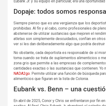
Eubank Jr. y su equipo en particular, era una oportunidad 
Dopaje: todos somos responsa
Siempre pienso que es una vergüenza que los deportista
prohibidas. Al fin y al cabo, como profesionales de ple
abstenerse de utilizar sustancias que mejoren el rendim
atletas son simplemente descuidados, confían en otros
ver si les dan deliberadamente algo que podría destruir 
No obstante, cada deportista es responsable de sí mis
toma cuando se trata de suplementos alimenticios o med
zona gris que permite a las empresas de complementos 
cantidades exactas o las sustancias que contienen. Yo
NADA2go
. Permite utilizar una función de búsqueda 
alimenticios que figuran en la lista de Colonia.
Eubank vs. Benn – una cuestió
En abril de 2025, Conor y Chris se enfrentaron por fin en
asaltos. Al final, Chris Eubank Jr. abandonó el estadio 