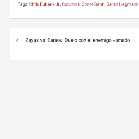
Tags:
Chris Eubank Jr.
,
Columna
,
Conor Benn
,
Sarah Liegmann
Navegación
Zayas vs. Baraou: Duelo con el enemigo «amado
de
entradas