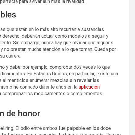
perfecta para avivar aún más la rivalidad.
bles
s que están en lo más alto recurran a sustancias
no derecho, deberían actuar como modelos a seguir y
iento. Sin embargo, nunca hay que olvidar que algunos
 y no prestan mucha atención a lo que toman. Queda por
su carrera.
mo y debe, por ejemplo, comprobar dos veces lo que
icamentos. En Estados Unidos, en particular, existe una
alimenticios enumerar mezclas sin revelar las
 mismo he confiado durante años en la
aplicación
para comprobar los medicamentos o complementos
n de honor
 el ring. El odio entre ambos fue palpable en los doce
de Tottenham como vencedor. La historia se repetía. Porque