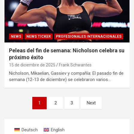
NEWS
NEWS TICKER
PROFESIONALES INTERNACIONALES
Peleas del fin de semana: Nicholson celebra su
próximo éxito
15 de diciembre de 2025
Frank Schwantes
Nicholson, Mikaelian, Gassiev y compañía: El pasado fin de
semana (12-13 de diciembre) se celebraron varios…
Paginación
1
2
3
Next
de
entradas
Deutsch
English