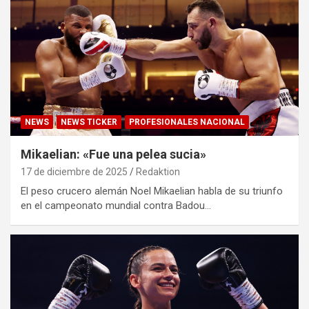
NEWS
NEWS TICKER
PROFESIONALES NACIONAL
Mikaelian: «Fue una pelea sucia»
17 de diciembre de 2025
Redaktion
El peso crucero alemán Noel Mikaelian habla de su triunfo
en el campeonato mundial contra Badou…