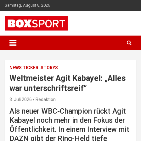
Skip
Samstag, August 8, 2026
to
content
EUROPAS GRÖSSTES BOX-MAGAZIN
BOXSPORT
NEWS TICKER
STORYS
Weltmeister Agit Kabayel: „Alles
war unterschriftsreif“
3. Juli 2026
Redaktion
Als neuer WBC-Champion rückt Agit
Kabayel noch mehr in den Fokus der
Öffentlichkeit. In einem Interview mit
DAZN gibt der Ring-Held tiefe