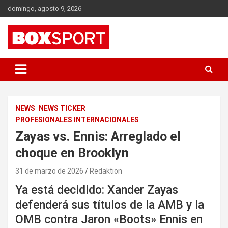
Skip
domingo, agosto 9, 2026
to
content
EUROPAS GRÖSSTES BOX-MAGAZIN
BOXSPORT
NEWS
NEWS TICKER
PROFESIONALES INTERNACIONALES
Zayas vs. Ennis: Arreglado el
choque en Brooklyn
31 de marzo de 2026
Redaktion
Ya está decidido: Xander Zayas
defenderá sus títulos de la AMB y la
OMB contra Jaron «Boots» Ennis en