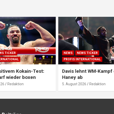
WS TICKER
NEWS
NEWS TICKER
TERNATIONAL
PROFIS INTERNATIONAL
itivem Kokain-Test:
Davis lehnt WM-Kampf
arf wieder boxen
Haney ab
026
Redaktion
5. August 2026
Redaktion