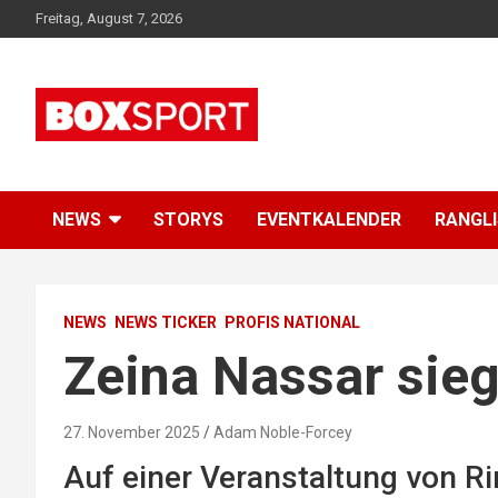
Skip
Freitag, August 7, 2026
to
content
EUROPAS GRÖSSTES BOX-MAGAZIN
BOXSPORT
NEWS
STORYS
EVENTKALENDER
RANGL
NEWS
NEWS TICKER
PROFIS NATIONAL
Zeina Nassar sieg
27. November 2025
Adam Noble-Forcey
Auf einer Veranstaltung von R