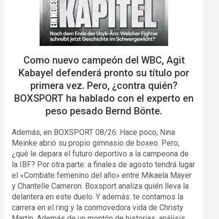
Como nuevo campeón del WBC, Agit
Kabayel defenderá pronto su título por
primera vez. Pero, ¿contra quién?
BOXSPORT ha hablado con el experto en
peso pesado Bernd Bönte.
Además, en BOXSPORT 08/26: Hace poco, Nina
Meinke abrió su propio gimnasio de boxeo. Pero,
¿qué le depara el futuro deportivo a la campeona de
la IBF? Por otra parte: a finales de agosto tendrá lugar
el «Combate femenino del año» entre Mikaela Mayer
y Chantelle Cameron. Boxsport analiza quién lleva la
delantera en este duelo. Y además: te contamos la
carrera en el ring y la conmovedora vida de Christy
Martin. Además de un montón de historias, análisis,