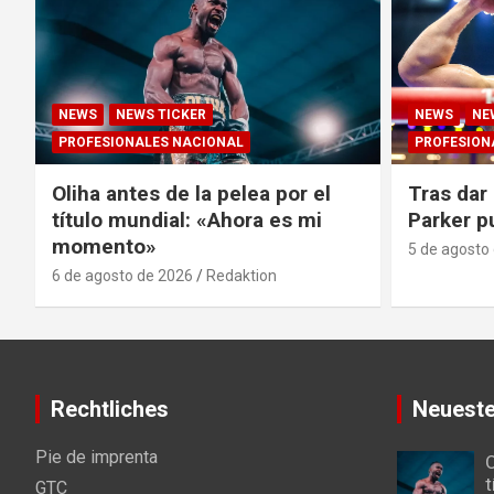
NEWS
NEWS TICKER
NEWS
NE
PROFESIONALES NACIONAL
PROFESION
Oliha antes de la pelea por el
Tras dar 
título mundial: «Ahora es mi
Parker p
momento»
5 de agosto
6 de agosto de 2026
Redaktion
Rechtliches
Neueste
Pie de imprenta
O
t
GTC