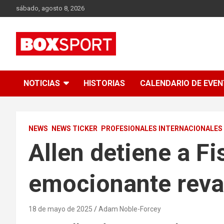
Skip
sábado, agosto 8, 2026
to
content
EUROPAS GRÖSSTES BOX-MAGAZIN
BOXSPORT
NOTICIAS
HISTORIAS
CALENDARIO DE EVE
NEWS
NEWS TICKER
PROFESIONALES INTERNACIONALES
Allen detiene a Fi
emocionante rev
18 de mayo de 2025
Adam Noble-Forcey