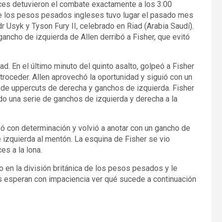
jueces detuvieron el combate exactamente a los 3:00
tre los pesos pesados ingleses tuvo lugar el pasado mes
 Usyk y Tyson Fury II, celebrado en Riad (Arabia Saudí).
 gancho de izquierda de Allen derribó a Fisher, que evitó
d. En el último minuto del quinto asalto, golpeó a Fisher
roceder. Allen aprovechó la oportunidad y siguió con un
 de uppercuts de derecha y ganchos de izquierda. Fisher
do una serie de ganchos de izquierda y derecha a la
zó con determinación y volvió a anotar con un gancho de
 izquierda al mentón. La esquina de Fisher se vio
es a la lona.
to en la división británica de los pesos pesados y le
os esperan con impaciencia ver qué sucede a continuación