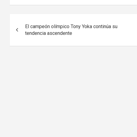
Navegación
El campeón olímpico Tony Yoka continúa su
de
tendencia ascendente
entradas