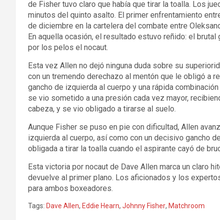
de Fisher tuvo claro que había que tirar la toalla. Los 
minutos del quinto asalto. El primer enfrentamiento en
de diciembre en la cartelera del combate entre Oleksandr
En aquella ocasión, el resultado estuvo reñido: el brutal
por los pelos el nocaut.
Esta vez Allen no dejó ninguna duda sobre su superiorida
con un tremendo derechazo al mentón que le obligó a ret
gancho de izquierda al cuerpo y una rápida combinación
se vio sometido a una presión cada vez mayor, recibien
cabeza, y se vio obligado a tirarse al suelo.
Aunque Fisher se puso en pie con dificultad, Allen avan
izquierda al cuerpo, así como con un decisivo gancho de
obligada a tirar la toalla cuando el aspirante cayó de bruc
Esta victoria por nocaut de Dave Allen marca un claro hi
devuelve al primer plano. Los aficionados y los expert
para ambos boxeadores.
Tags:
Dave Allen
,
Eddie Hearn
,
Johnny Fisher
,
Matchroom