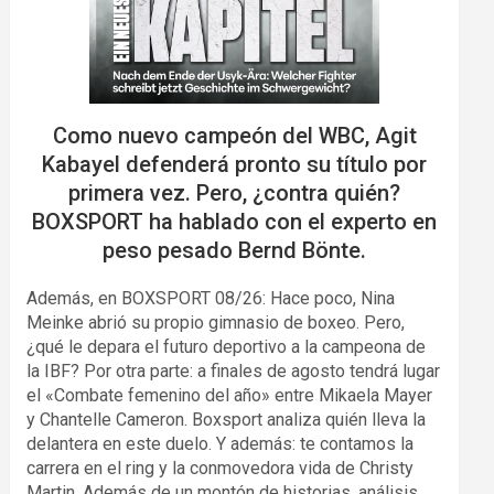
Como nuevo campeón del WBC, Agit
Kabayel defenderá pronto su título por
primera vez. Pero, ¿contra quién?
BOXSPORT ha hablado con el experto en
peso pesado Bernd Bönte.
Además, en BOXSPORT 08/26: Hace poco, Nina
Meinke abrió su propio gimnasio de boxeo. Pero,
¿qué le depara el futuro deportivo a la campeona de
la IBF? Por otra parte: a finales de agosto tendrá lugar
el «Combate femenino del año» entre Mikaela Mayer
y Chantelle Cameron. Boxsport analiza quién lleva la
delantera en este duelo. Y además: te contamos la
carrera en el ring y la conmovedora vida de Christy
Martin. Además de un montón de historias, análisis,