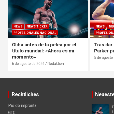
NEWS
NEWS TICKER
NEWS
NE
PROFESIONALES NACIONAL
PROFESION
Oliha antes de la pelea por el
Tras dar 
título mundial: «Ahora es mi
Parker p
momento»
5 de agosto
6 de agosto de 2026
Redaktion
Rechtliches
Neueste
Pie de imprenta
O
t
GTC