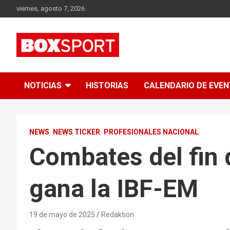
Skip
viernes, agosto 7, 2026
to
content
EUROPAS GRÖSSTES BOX-MAGAZIN
BOXSPORT
NOTICIAS
HISTORIAS
CALENDARIO DE EVE
NEWS
NEWS TICKER
PROFESIONALES NACIONAL
Combates del fin
gana la IBF-EM
19 de mayo de 2025
Redaktion