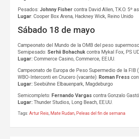
Pesados:
Johnny Fisher
contra David Allen, T.K.O. 5º as
Lugar
: Cooper Box Arena, Hackney Wick, Reino Unido
Sábado 18 de mayo
Campeonato del Mundo de la OMB del peso supermos
Semipesado:
Serhii Bohachuk
contra Mykal Fox, PS UD
Lugar:
Commerce Casino, Commerce, EE.UU.
Campeonato de Europa de Peso Supermedio de la FIB (
WBO-Interconti en Crucero (vacante):
Roman Fress
cont
Lugar:
Seebühne Elbauenpark, Magdeburgo
Semicompleto:
Fernando Vargas
contra Gonzalo Gastón
Lugar:
Thunder Studios, Long Beach, EE.UU.
Tags:
Artur Reis
,
Mate Rudan
,
Peleas del fin de semana