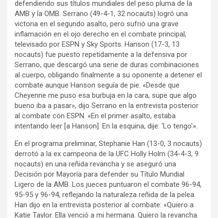
defendiendo sus títulos mundiales del peso pluma de la
AMB y la OMB. Serrano (49-4-1, 32 nocauts) logró una
victoria en el segundo asalto, pero sufrió una grave
inflamación en el ojo derecho en el combate principal,
televisado por ESPN y Sky Sports. Hanson (17-3, 13
nocauts) fue puesto repetidamente a la defensiva por
Serrano, que descargó una serie de duras combinaciones
al cuerpo, obligando finalmente a su oponente a detener el
combate aunque Hanson seguía de pie. «Desde que
Cheyenne me puso esa burbuja en la cara, supe que algo
bueno iba a pasar», dijo Serrano en la entrevista posterior
al combate con ESPN. «En el primer asalto, estaba
intentando leer [a Hanson]. En la esquina, dije: ‘Lo tengo'».
En el programa preliminar, Stephanie Han (13-0, 3 nocauts)
derrotó a la ex campeona de la UFC Holly Holm (34-4-3, 9
nocauts) en una reñida revancha y se aseguró una
Decisión por Mayoría para defender su Título Mundial
Ligero de la AMB. Los jueces puntuaron el combate 96-94,
95-95 y 96-94, reflejando la naturaleza reñida de la pelea.
Han dijo en la entrevista posterior al combate: «Quiero a
Katie Taylor. Ella venció a mi hermana. Quiero la revancha.