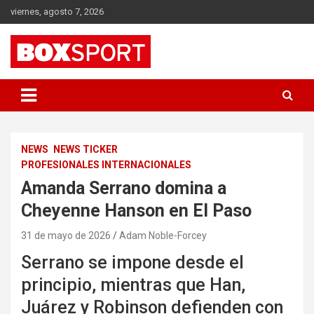
Skip
viernes, agosto 7, 2026
to
content
EUROPAS GRÖSSTES BOX-MAGAZIN
BOXSPORT
NEWS
NEWS TICKER
PROFESIONALES INTERNACIONALES
Amanda Serrano domina a
Cheyenne Hanson en El Paso
31 de mayo de 2026
Adam Noble-Forcey
Serrano se impone desde el
principio, mientras que Han,
Juárez y Robinson defienden con