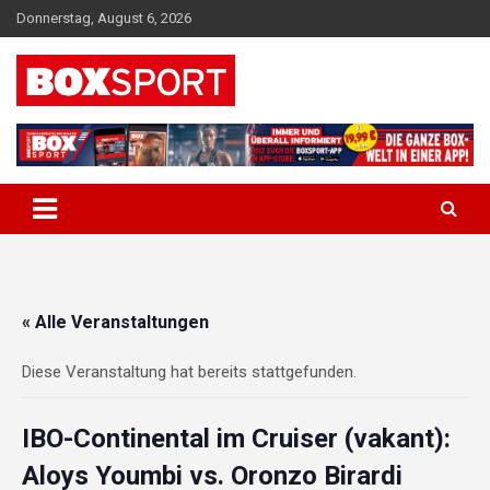
Skip
Donnerstag, August 6, 2026
to
content
EUROPAS GRÖSSTES BOX-MAGAZIN
BOXSPORT
« Alle Veranstaltungen
Diese Veranstaltung hat bereits stattgefunden.
IBO-Continental im Cruiser (vakant):
Aloys Youmbi vs. Oronzo Birardi