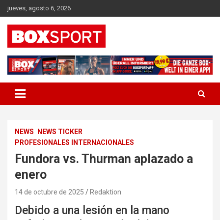
Skip
jueves, agosto 6, 2026
to
content
EUROPAS GRÖSSTES BOX-MAGAZIN
BOXSPORT
NEWS
NEWS TICKER
PROFESIONALES INTERNACIONALES
Fundora vs. Thurman aplazado a
enero
14 de octubre de 2025
Redaktion
Debido a una lesión en la mano