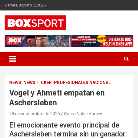
Skip
viernes, agosto 7, 2026
to
content
EUROPAS GRÖSSTES BOX-MAGAZIN
BOXSPORT
NEWS
NEWS TICKER
PROFESIONALES NACIONAL
Vogel y Ahmeti empatan en
Aschersleben
28 de septiembre de 2025
Adam Noble-Forcey
El emocionante evento principal de
Aschersleben termina sin un ganador: