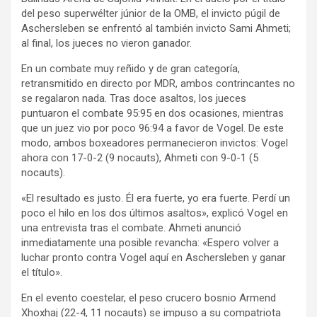
del peso superwélter júnior de la OMB, el invicto púgil de
Aschersleben se enfrentó al también invicto Sami Ahmeti;
al final, los jueces no vieron ganador.
En un combate muy reñido y de gran categoría,
retransmitido en directo por MDR, ambos contrincantes no
se regalaron nada. Tras doce asaltos, los jueces
puntuaron el combate 95:95 en dos ocasiones, mientras
que un juez vio por poco 96:94 a favor de Vogel. De este
modo, ambos boxeadores permanecieron invictos: Vogel
ahora con 17-0-2 (9 nocauts), Ahmeti con 9-0-1 (5
nocauts).
«El resultado es justo. Él era fuerte, yo era fuerte. Perdí un
poco el hilo en los dos últimos asaltos», explicó Vogel en
una entrevista tras el combate. Ahmeti anunció
inmediatamente una posible revancha: «Espero volver a
luchar pronto contra Vogel aquí en Aschersleben y ganar
el título».
En el evento coestelar, el peso crucero bosnio Armend
Xhoxhaj (22-4, 11 nocauts) se impuso a su compatriota