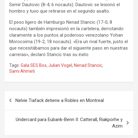
Semir Dautovic (8-4, 6 nocauts). Dautovic se lesionó el
hombro y tuvo que retirarse en el segundo asalto.
El peso ligero de Hamburgo Nenad Stancic (17-0, 8
nocauts) también impresionó en la cartelera, derrotando
claramente a los puntos al poderoso venezolano Yohan
Morocoima (19-2, 18 nocauts). «Era un rival fuerte, justo el
que necesitábamos para dar el siguiente paso en nuestras
carreras», declaró Stancic tras su éxito.
Tags:
Gala SES Box
,
Julian Vogel
,
Nenad Stancic
,
Sami Ahmeti
Navegación
Nelvie Tiafack detiene a Robles en Montreal
de
entradas
Undercard para Eubank-Benn II: Catterall, Riakporhe y
Azim