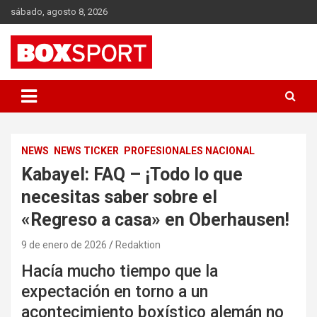
Skip
sábado, agosto 8, 2026
to
content
EUROPAS GRÖSSTES BOX-MAGAZIN
BOXSPORT
NEWS
NEWS TICKER
PROFESIONALES NACIONAL
Kabayel: FAQ – ¡Todo lo que
necesitas saber sobre el
«Regreso a casa» en Oberhausen!
9 de enero de 2026
Redaktion
Hacía mucho tiempo que la
expectación en torno a un
acontecimiento boxístico alemán no