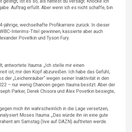
gelingt, ist es so, als hättest du versagt. Knocke ich
be. Auftrag erfüllt. Aber wenn ich es nicht schaffe, bin
14-jährige, wechselhafte Profikarriere zurück. In dieser
 WBC-Interims-Titel gewinnen, kassierte aber auch
lexander Povetkin und Tyson Fury.
, antwortete Itauma: „Ich stelle mir einen
eit ist, mir den Kopf abzureißen. Ich habe das Gefühl,
s der „Leichenräuber“ wegen seiner Inaktivität in den
2022 – nur wenig Chancen gegen Itauma besitzt. Aber der
seph Parker, Derek Chisora und Alex Povetkin besiegte,
gegen mich ihn wahrscheinlich in die Lage versetzen,
alysiert Moses Itauma. „Das würde ihn iin eine gute
ntrahent am Samstag (live auf DAZN) auftreten werde.