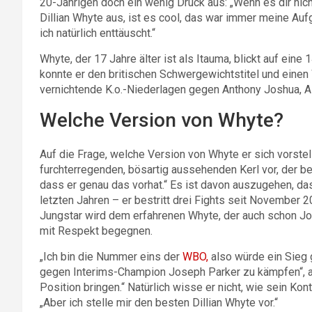
20-Jährigen doch ein wenig Druck aus: „Wenn es dir nicht 
Dillian Whyte aus, ist es cool, das war immer meine Aufga
ich natürlich enttäuscht.“
Whyte, der 17 Jahre älter ist als Itauma, blickt auf eine 
konnte er den britischen Schwergewichtstitel und einen
vernichtende K.o.-Niederlagen gegen Anthony Joshua, A
Welche Version von Whyte?
Auf die Frage, welche Version von Whyte er sich vorstellt
furchterregenden, bösartig aussehenden Kerl vor, der ber
dass er genau das vorhat.“ Es ist davon auszugehen, das
letzten Jahren – er bestritt drei Fights seit November 
Jungstar wird dem erfahrenen Whyte, der auch schon Jo
mit Respekt begegnen.
„Ich bin die Nummer eins der
WBO,
also würde ein Sieg 
gegen Interims-Champion Joseph Parker zu kämpfen“, an
Position bringen.“ Natürlich wisse er nicht, wie sein Ko
„Aber ich stelle mir den besten Dillian Whyte vor.“