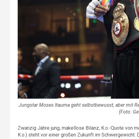
Jungstar Moses Itauma geht selbstbewusst, aber mit R
(Foto: Ge
Zwanzig Jahre jung, makellose Bilanz, K.o.-Quote von m
K.o.) steht vor einer großen Zukunft im Schwergewicht. 