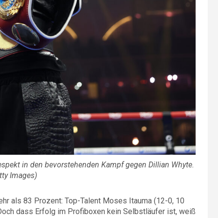
espekt in den bevorstehenden Kampf gegen Dillian Whyte.
tty Images)
ehr als 83 Prozent: Top-Talent Moses Itauma (12-0, 10
Doch dass Erfolg im Profiboxen kein Selbstläufer ist, weiß