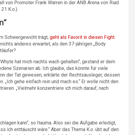
all von Promoter Frank Warren in der ANB Arena von Riad
21 K.o.).
n“
 im Schwergewicht trägt,
geht als Favorit in diesen Fight.
 nichts anderes erwartet, als den 37-jährigen „Body
tläufer?
n Whyte hat mich nachts wach gehalten“, gestand er dem
dene Szenarien ab. Ich glaube, das könnte für viele
nn der Tat gewesen, erklärte der Rechtsausleger, dessen
. „Ich gehe einfach rein und mach es.“ Er wolle nicht den
rieren. „Vielmehr konzentriere ich mich darauf, nach
chlagen kann“, so Itauma. Also sei die Aufgabe erledigt,
dass ich enttäuscht wäre.“ Aber das Thema K.o. übt auf den