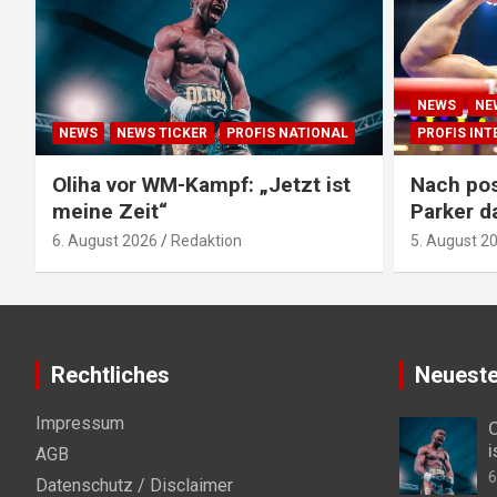
NEWS
NE
NEWS
NEWS TICKER
PROFIS NATIONAL
PROFIS IN
Oliha vor WM-Kampf: „Jetzt ist
Nach pos
meine Zeit“
Parker d
6. August 2026
Redaktion
5. August 2
Rechtliches
Neueste
Impressum
O
i
AGB
6
Datenschutz / Disclaimer