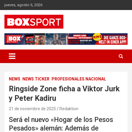
Skip
jueves, agosto 6, 2026
to
content
EUROPAS GRÖSSTES BOX-MAGAZIN
BOXSPORT
NEWS
NEWS TICKER
PROFESIONALES NACIONAL
Ringside Zone ficha a Viktor Jurk
y Peter Kadiru
21 de noviembre de 2025
Redaktion
Será el nuevo «Hogar de los Pesos
Pesados» alemán: Además de