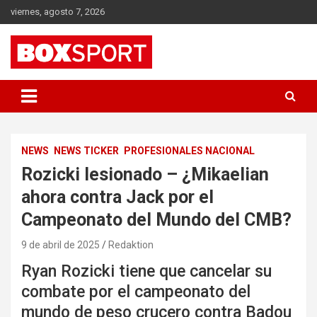
Skip
viernes, agosto 7, 2026
to
content
EUROPAS GRÖSSTES BOX-MAGAZIN
BOXSPORT
NEWS
NEWS TICKER
PROFESIONALES NACIONAL
Rozicki lesionado – ¿Mikaelian
ahora contra Jack por el
Campeonato del Mundo del CMB?
9 de abril de 2025
Redaktion
Ryan Rozicki tiene que cancelar su
combate por el campeonato del
mundo de peso crucero contra Badou