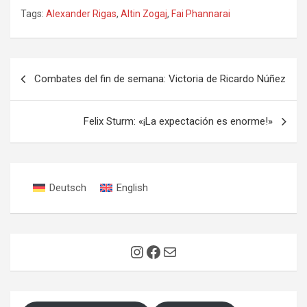
Tags:
Alexander Rigas
,
Altin Zogaj
,
Fai Phannarai
Navegación
Combates del fin de semana: Victoria de Ricardo Núñez
de
entradas
Felix Sturm: «¡La expectación es enorme!»
Deutsch
English
Instagram
Facebook
Correo electrónico