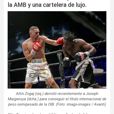
la AMB y una cartelera de lujo.
Altin Zogaj (izq.) derrotó recientemente a Joseph
Maigwisya (dcha.) para conseguir el título internacional de
peso semipesado de la OIB. (Foto: imago-images / Avanti)