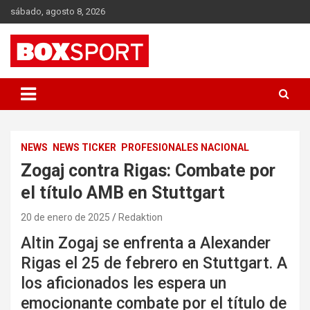
Skip
sábado, agosto 8, 2026
to
content
EUROPAS GRÖSSTES BOX-MAGAZIN
BOXSPORT
NEWS
NEWS TICKER
PROFESIONALES NACIONAL
Zogaj contra Rigas: Combate por
el título AMB en Stuttgart
20 de enero de 2025
Redaktion
Altin Zogaj se enfrenta a Alexander
Rigas el 25 de febrero en Stuttgart. A
los aficionados les espera un
emocionante combate por el título de