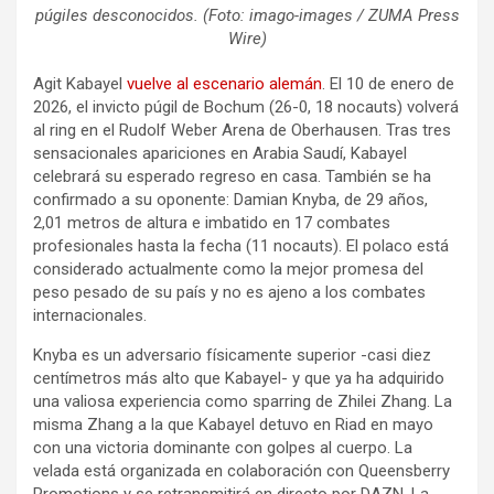
púgiles desconocidos. (Foto: imago-images / ZUMA Press
Wire)
Agit Kabayel
vuelve al escenario alemán
. El 10 de enero de
2026, el invicto púgil de Bochum (26-0, 18 nocauts) volverá
al ring en el Rudolf Weber Arena de Oberhausen. Tras tres
sensacionales apariciones en Arabia Saudí, Kabayel
celebrará su esperado regreso en casa. También se ha
confirmado a su oponente: Damian Knyba, de 29 años,
2,01 metros de altura e imbatido en 17 combates
profesionales hasta la fecha (11 nocauts). El polaco está
considerado actualmente como la mejor promesa del
peso pesado de su país y no es ajeno a los combates
internacionales.
Knyba es un adversario físicamente superior -casi diez
centímetros más alto que Kabayel- y que ya ha adquirido
una valiosa experiencia como sparring de Zhilei Zhang. La
misma Zhang a la que Kabayel detuvo en Riad en mayo
con una victoria dominante con golpes al cuerpo. La
velada está organizada en colaboración con Queensberry
Promotions y se retransmitirá en directo por DAZN. La