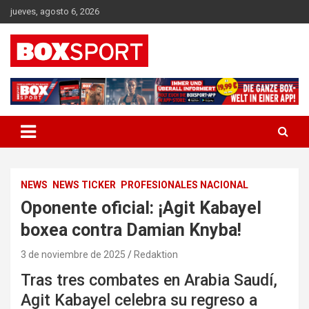
Skip
jueves, agosto 6, 2026
to
content
EUROPAS GRÖSSTES BOX-MAGAZIN
BOXSPORT
NEWS
NEWS TICKER
PROFESIONALES NACIONAL
Oponente oficial: ¡Agit Kabayel
boxea contra Damian Knyba!
3 de noviembre de 2025
Redaktion
Tras tres combates en Arabia Saudí,
Agit Kabayel celebra su regreso a