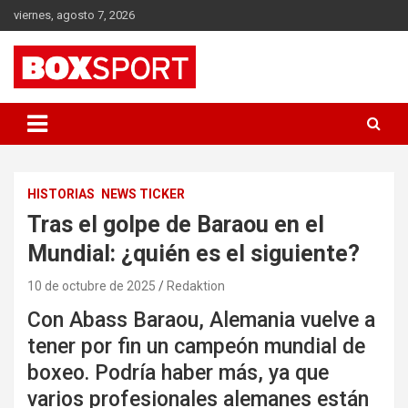
Skip
viernes, agosto 7, 2026
to
content
EUROPAS GRÖSSTES BOX-MAGAZIN
BOXSPORT
HISTORIAS
NEWS TICKER
Tras el golpe de Baraou en el
Mundial: ¿quién es el siguiente?
10 de octubre de 2025
Redaktion
Con Abass Baraou, Alemania vuelve a
tener por fin un campeón mundial de
boxeo. Podría haber más, ya que
varios profesionales alemanes están