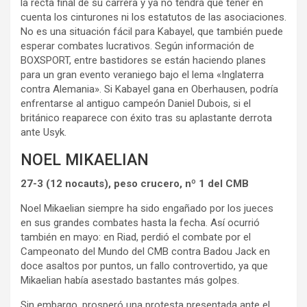
la recta final de su carrera y ya no tendrá que tener en
cuenta los cinturones ni los estatutos de las asociaciones.
No es una situación fácil para Kabayel, que también puede
esperar combates lucrativos. Según información de
BOXSPORT, entre bastidores se están haciendo planes
para un gran evento veraniego bajo el lema «Inglaterra
contra Alemania». Si Kabayel gana en Oberhausen, podría
enfrentarse al antiguo campeón Daniel Dubois, si el
británico reaparece con éxito tras su aplastante derrota
ante Usyk.
NOEL MIKAELIAN
27-3 (12 nocauts), peso crucero, nº 1 del CMB
Noel Mikaelian siempre ha sido engañado por los jueces
en sus grandes combates hasta la fecha. Así ocurrió
también en mayo: en Riad, perdió el combate por el
Campeonato del Mundo del CMB contra Badou Jack en
doce asaltos por puntos, un fallo controvertido, ya que
Mikaelian había asestado bastantes más golpes.
Sin embargo, prosperó una protesta presentada ante el