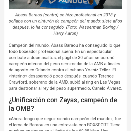
Abass Baraou (centro) se hizo profesional en 2018 y
soñaba con un cinturón de campeón del mundo; siete años
después, lo ha conseguido. (Foto: Wasserman Boxing /
Harry Aaron)
Campeón del mundo. Abass Baraou ha conseguido lo que
todo boxeador profesional sueña. En un espectacular
combate a doce asaltos, el púgil de 30 años se coronó
campeón interino del peso semimedio de la AMB a finales
de agosto en Orlando contra el cubano Yoeniz Téllez. El
«interino» desapareció poco después, cuando Terence
Crawford, soberano de la AMB, subió al ring en Las Vegas
para destronar al rey del peso supermedio, Canelo Álvarez.
¿Unificación con Zayas, campeón de
la OMB?
«Ahora tengo que seguir siendo campeón del mundo», fue
el lema de Baraou en una entrevista con BOXSPORT. Tiene
muchas opciones en el límite de los 69,85 kilos. Una