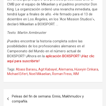
CMB por el equipo de Mikaelian y el padrino promotor Don
King. La organización ordenó una revancha inmediata, que
tendrá lugar a finales de año. «He firmado para el 13 de
diciembre en Los Ángeles, en los ‘Ace Mission Studios'»,
declaró Mikaelian a BOXSPORT. …
Texto: Martin Armbruster
¡Puedes encontrar la historia completa sobre las
posibilidades de los profesionales alemanes en el
Campeonato del Mundo en el número actual de
BOXSPORT! ¡Ahora en la
aplicación BOXSPORT
!
¡Haz clic
aquí para suscribirte!
Tags:
Abass Baraou
,
Agit Kabayel
,
Alemania
,
Hüseyin Cinkara
,
Michael Eifert
,
Noel Mikaelian
,
Roman Fress
,
WM
Navegación
Peleas del fin de semana: Ennis, Makhmudov y
de
compañía.